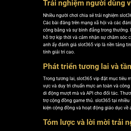
Trải nghiệm người dùng v
Nhiều người chơi chia sẻ trải nghiệm slot
Các bài đăng trên mạng xã hội và các đánh 
công bằng và sự bình đẳng trong thưởng. Ng
hỗ trợ kịp thời và cảm nhận sự chăm sóc c
anh ấy đánh giá slot365 vip là nền tảng ti
tính giải trí cao.
Phát triển tương lai và tầ
Trong tương lai, slot365 vip đặt mục tiêu 
vực và duy trì chuẩn mực an toàn và công
di động mượt mà và API cho đối tác. Thươ
trợ cộng đồng game thủ. slot365 tại nhiề
kiện cộng đồng và hoạt động giáo dục về 
Tóm lược và lời mời trải 