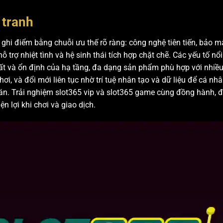
 tranh
 ghi điểm bằng chuỗi ưu thế rõ ràng: công nghệ tiên tiến, bảo m
ỗ trợ nhiệt tình và hệ sinh thái tích hợp chặt chẽ. Các yếu tố nổi
uất và ổn định của hạ tầng, đa dạng sản phẩm phù hợp với nhiều
ơi, và đổi mới liên tục nhờ trí tuệ nhân tạo và dữ liệu để cá nh
toán. Trải nghiệm slot365 vip và slot365 game cùng đồng hành,
n lợi khi chơi và giao dịch.