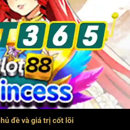
ủ đề và giá trị cốt lõi