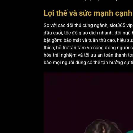
Lợi thế và sức mạnh cạnh
So với các đối thủ cùng ngành, slot365 vip
đầu cuối, tốc độ giao dịch nhanh, đội ngũ h
bật gồm: bảo mật và tuân thủ cao, hiệu s
thích, hỗ trợ tận tâm và cộng đồng người ch
hóa trải nghiệm và tối ưu an toàn thanh 
bảo mọi người dùng có thể tận hưởng sự tiệ