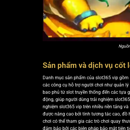
Nguồn
Sản phẩm và dịch vụ cốt l
Danh mục sản phẩm của slot365 vip gồm cá
các công cụ hỗ trợ người chơi như quản lý
bao phủ từ slot truyền thống đến các tựa g
động, giúp người dùng trải nghiệm slot365
nghiệm slot365 vip trên nhiều nền tảng và
được nâng cao bởi tính tương tác cao, đồ h
chơi có thể tham gia các trò chơi quay th
đảm bảo bởi các biện pháp bảo mật tiên ti