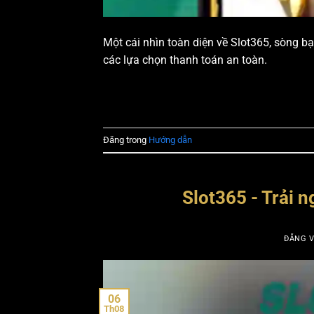
Một cái nhìn toàn diện về Slot365, sòng bạ
các lựa chọn thanh toán an toàn.
Đăng trong
Hướng dẫn
Slot365 - Trải 
ĐĂNG 
06
Th08