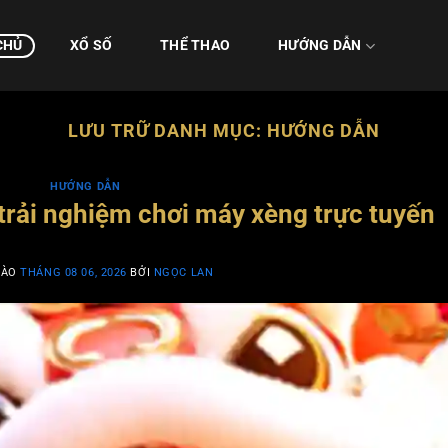
CHỦ
XỔ SỐ
THỂ THAO
HƯỚNG DẪN
LƯU TRỮ DANH MỤC:
HƯỚNG DẪN
HƯỚNG DẪN
 trải nghiệm chơi máy xèng trực tuyến
VÀO
THÁNG 08 06, 2026
BỞI
NGỌC LAN