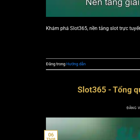
Khám phá Slot365, nền tảng slot trực tuyến 
Đăng trong
Hướng dẫn
Slot365 - Tổng q
ĐĂNG 
06
Th08