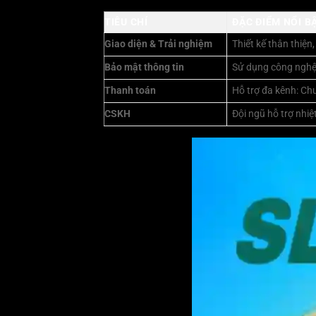
TIÊU CHÍ
ĐẶC ĐIỂM NỔI B
Giao diện & Trải nghiệm
Thiết kế thân thiện
Bảo mật thông tin
Sử dụng công nghệ 
Thanh toán
Hỗ trợ đa kênh: Ch
CSKH
Đội ngũ hỗ trợ nhiệ