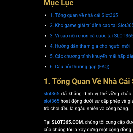
Mục Lục
1. Tổng quan về nhà cái Slot365
2. Kho game giải trí đỉnh cao tại Slot36
3. Vì sao nên chọn cá cược tại SLOT3
4. Hướng dẫn tham gia cho người mới
5. Các chương trình khuyến mãi hấp dẫ
6. Câu hỏi thường gặp (FAQ)
1. Tổng Quan Về Nhà Cái
slot365
đã khẳng định vị thế vững chắc t
slot365
hoạt động dưới sự cấp phép và gi
trò chơi đều là ngẫu nhiên và công bằng.
Tại
SLOT365.COM
, chúng tôi cung cấp đư
của chúng tôi là xây dựng một cộng đồng c