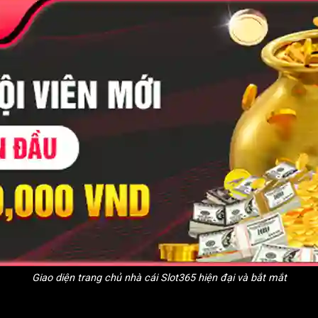
Giao diện trang chủ nhà cái Slot365 hiện đại và bắt mắt