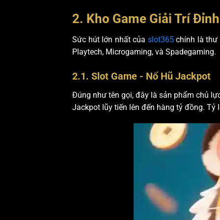
2. Kho Game Giải Trí Đỉnh
Sức hút lớn nhất của
slot365
chính là thư
Playtech, Microgaming, và Spadegaming.
2.1. Slot Game - Nổ Hũ Jackpot
Đúng như tên gọi, đây là sản phẩm chủ lực
Jackpot lũy tiến lên đến hàng tỷ đồng. Tỷ 