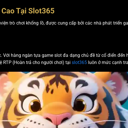
 Cao Tại Slot365
 viện trò chơi khổng lồ, được cung cấp bởi các nhà phát triển 
. Với hàng ngàn tựa game slot đa dạng chủ đề từ cổ điển đến hiệ
lệ RTP (Hoàn trả cho người chơi) tại
slot365
luôn ở mức cạnh tra