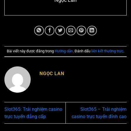
Bài viết này được đăng trong
Hướng dẫn
. Đánh dấu
liên kết thường trực
.
NGỌC LAN
Slot365: Trải nghiệm casino
Slot365 – Trải nghiệm
trực tuyến đẳng cấp
casino trực tuyến đỉnh cao