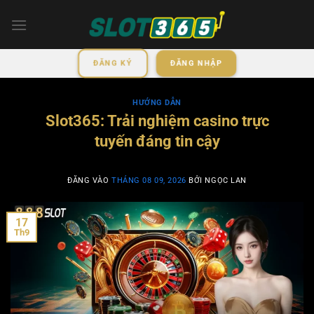
Bỏ
qua
nội
dung
ĐĂNG KÝ
ĐĂNG NHẬP
HƯỚNG DẪN
Slot365: Trải nghiệm casino trực
tuyến đáng tin cậy
ĐĂNG VÀO
THÁNG 08 09, 2026
BỞI
NGỌC LAN
17
Th9