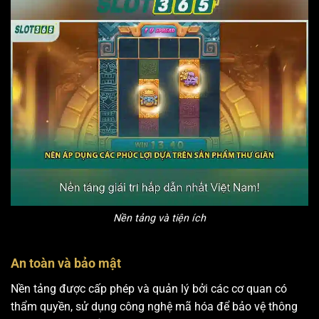
Nền tảng và tiện ích
An toàn và bảo mật
Nền tảng được cấp phép và quản lý bởi các cơ quan có
thẩm quyền, sử dụng công nghệ mã hóa để bảo vệ thông