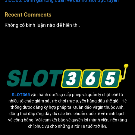
Slot365: Đánh giá tổng quan về casino slot trực tuyến
Recent Comments
Không có bình luận nào để hiển thị.
SLOT365
vận hành dưới sự cấp phép và quản lý chặt chẽ từ
nhiều tổ chức giám sát trò chơi trực tuyến hàng đầu thế giới. Hệ
thống được đăng ký hợp pháp tại Quần đảo Virgin thuộc Anh,
đồng thời đáp ứng đầy đủ các tiêu chuẩn quốc tế về minh bạch
và công bằng. Với cam kết bảo vệ quyền lợi thành viên, nền tảng
chỉ phục vụ cho những ai từ 18 tuổi trở lên.