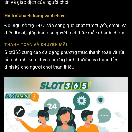
tin và giao dịch của người chơi.
Hỗ trợ khách hàng và dịch vụ
Đội ngũ hỗ trợ 24/7 sẵn sàng qua chat trực tuyến, email và
điện thoại, giúp bạn giải quyết mọi thắc mắc nhanh chóng.
THANH TOÁN VÀ KHUYẾN MÃI
Slot365 cung cấp đa dạng phương thức thanh toán và rút
tiền nhanh, kèm theo chương trình thưởng và hoàn tiền
định kỳ cho người chơi thân thiết.