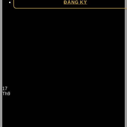
ĐĂNG KÝ
17
Th9