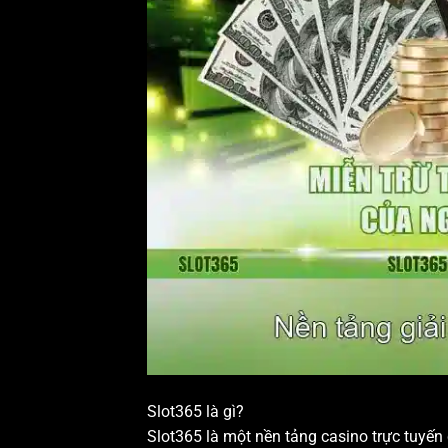
Slot365 là gì?
Slot365 là một nền tảng casino trực tuyến