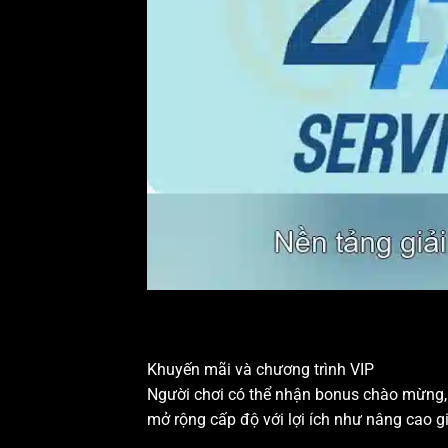
Khuyến mãi và chương trình VIP
Người chơi có thể nhận bonus chào mừng, 
mở rộng cấp độ với lợi ích như nâng cao giớ