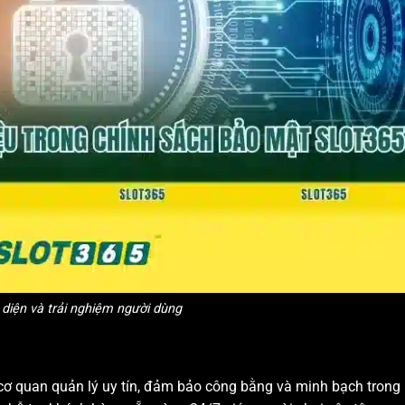
 diện và trải nghiệm người dùng
cơ quan quản lý uy tín, đảm bảo công bằng và minh bạch trong