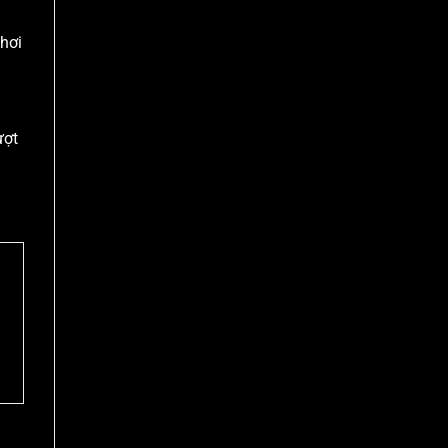
chơi
ượt