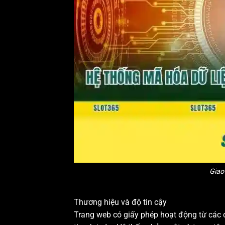
Giao
Thương hiệu và độ tin cậy
Trang web có giấy phép hoạt động từ các 