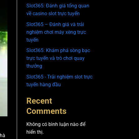
Slot365: Đánh giá tổng quan
về casino slot trực tuyến
Slot365 – Đánh giá và trải
nghiệm chơi máy xèng trực
tuyến
Slot365: Khám phá sòng bạc
trực tuyến và trò chơi quay
thưởng
Slot365 - Trải nghiệm slot trực
tuyến hàng đầu
Recent
Comments
Không có bình luận nào để
hiển thị.
nhà