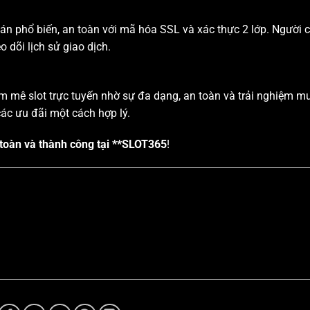
án phổ biến, an toàn với mã hóa SSL và xác thực 2 lớp. Người 
 dõi lịch sử giao dịch.
m mê slot trực tuyến nhờ sự đa dạng, an toàn và trải nghiệm m
ác ưu đãi một cách hợp lý.
 toàn và thành công tại **SLOT365
!