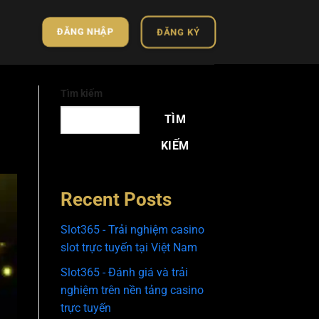
ĐĂNG NHẬP
ĐĂNG KÝ
Tìm kiếm
TÌM
KIẾM
Recent Posts
Slot365 - Trải nghiệm casino
slot trực tuyến tại Việt Nam
Slot365 - Đánh giá và trải
nghiệm trên nền tảng casino
trực tuyến