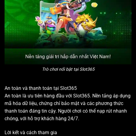
Trò chơi nổi bật tại Slot365
An toàn và thanh toán tại Slot365
An toàn là ưu tiên hàng đầu với Slot365. Nền tảng áp dụng
mã hóa dữ liệu, chứng chỉ bảo mật và các phương thức
thanh toán đáng tin cậy. Người chơi có thể nạp rút nhanh
chóng, với hỗ trợ khách hàng 24/7.
Lời kết và cách tham gia