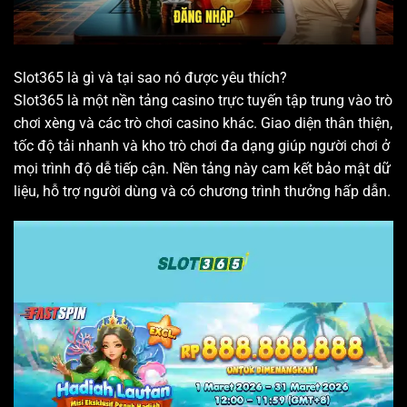
Slot365 là gì và tại sao nó được yêu thích?
Slot365 là một nền tảng casino trực tuyến tập trung vào trò
chơi xèng và các trò chơi casino khác. Giao diện thân thiện,
tốc độ tải nhanh và kho trò chơi đa dạng giúp người chơi ở
mọi trình độ dễ tiếp cận. Nền tảng này cam kết bảo mật dữ
liệu, hỗ trợ người dùng và có chương trình thưởng hấp dẫn.