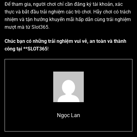
Để tham gia, người chơi chỉ cần đăng ký tài khoản, xác
thực và bắt đầu trải nghiệm các trò chơi. Hãy chơi có trách
nhiệm và tận hưởng khuyến mãi hấp dẫn cùng trải nghiệm
mượt mà từ Slot365.
Chúc bạn có những trải nghiệm vui vẻ, an toàn và thành
công tại **SLOT365
!
Ngọc Lan