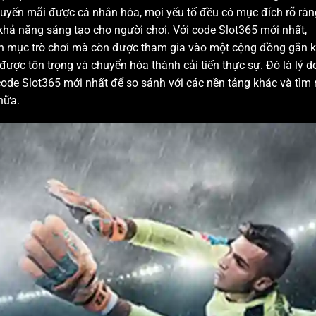
huyến mãi được cá nhân hóa, mọi yếu tố đều có mục đích rõ ràn
 khả năng sáng tạo cho người chơi. Với code Slot365 mới nhất,
 mục trò chơi mà còn được tham gia vào một cộng đồng gắn k
ược tôn trọng và chuyển hóa thành cải tiến thực sự. Đó là lý do
ode Slot365 mới nhất để so sánh với các nền tảng khác và tìm 
 nữa.