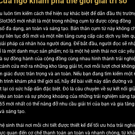
ửa ngõ khám phá thế giới giải trí số
u luôn tìm kiếm cách thể hiện sự khác biệt để dẫn đầu thị trườn
e Slot365 mới nhất là một trong những cụm từ được cộng đồng
í số đa dạng, an toàn và sáng tạo. Bản thân cụm từ này không ch
 sự liên tục đổi mới và một nền tảng cung cấp các dịch vụ liên q
c giải pháp cá nhân hóa người dùng. Để bắt đầu, người đọc sẽ nh
 là một danh mục sản phẩm; nó là một hệ sinh thái nơi các yếu
 và sự đồng hành của cộng đồng cùng nhau hình thành trải ngh
cánh cửa mở ra những kho tàng giải trí, nơi mỗi lượt chơi không
m giác được trân trọng và an toàn. Nếu bạn đang tìm kiếm một 
 trình khám phá thế giới số, hãy để bài viết này dẫn đường và
 lại có sức hấp dẫn đặc biệt. Đó là câu chuyện về sự kết nối gi
 liệu an toàn và sự phóng khoáng của những trải nghiệm sáng tạ
 mới nhất có thể nâng đỡ nhu cầu giải trí của bạn và gia tăng
 và sáng tạo.
 sinh thái nơi mỗi chi tiết được thiết kế để tối ưu hóa trải ngh
trực quan đến cơ chế thanh toán an toàn và nhanh chóng, từ khả