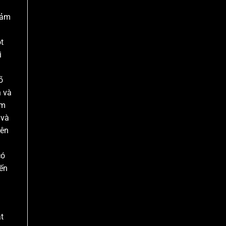
cảm
t
i
õ
h và
am
 và
iên
có
đến
t