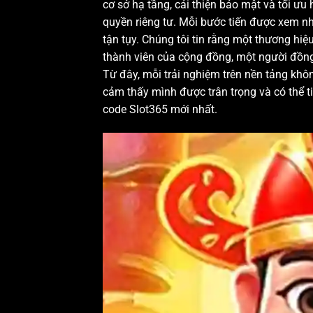
cơ sở hạ tầng, cải thiện bảo mật và tối ưu
quyền riêng tư. Mỗi bước tiến được xem n
tận tụy. Chúng tôi tin rằng một thương hi
thành viên của cộng đồng, một người đồng
Từ đây, mỗi trải nghiệm trên nền tảng khôn
cảm thấy mình được trân trọng và có thể t
code Slot365 mới nhất.