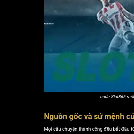
code Slot365 mới 
Nguồn gốc và sứ mệnh củ
Mọi câu chuyện thành công đều bắt đầu 