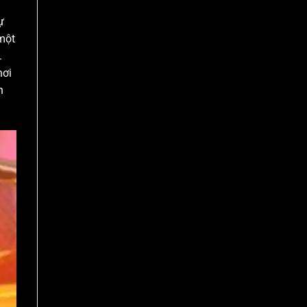
ự
 một
.
hơi
h