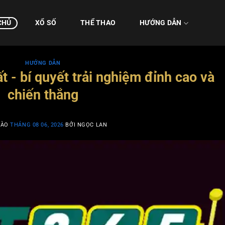
CHỦ
XỔ SỐ
THỂ THAO
HƯỚNG DẪN
HƯỚNG DẪN
 - bí quyết trải nghiệm đỉnh cao và
chiến thắng
VÀO
THÁNG 08 06, 2026
BỞI
NGỌC LAN