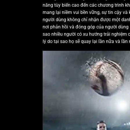
năng tùy biến cao đến các chương trình k
mang lại niềm vui bền vững, sự tin cậy và
người dùng không chỉ nhận được một danh
nơi phản hồi và đóng góp của người dùng đ
sao nhiều người có xu hướng trải nghiệm c
lý do tại sao họ sẽ quay lại lần nữa và lần